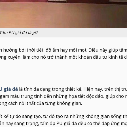
Tấm PU giả đá là gì?
nh hưởng bởi thời tiết, độ ẩm hay mối mọt. Điều này giúp tấ
ường xuyên, làm cho nó trở thành một khoản đầu tư kinh tế 
U giả đá
là tính đa dạng trong thiết kế. Hiện nay, trên thị t
gam màu trung tính đến những họa tiết độc đáo, giúp cho 
ong cách nội thất của từng không gian.
ết kế tự do sáng tạo, từ đó tạo ra những không gian sống th
giản hay sang trọng, tấm ốp PU giả đá đều có thể đáp ứng m