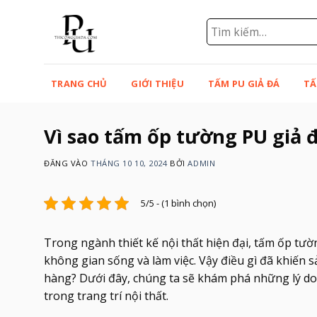
Bỏ
qua
Tìm
kiếm:
nội
dung
TRANG CHỦ
GIỚI THIỆU
TẤM PU GIẢ ĐÁ
TẤ
Vì sao tấm ốp tường PU giả 
ĐĂNG VÀO
THÁNG 10 10, 2024
BỞI
ADMIN
5/5 - (1 bình chọn)
Trong ngành thiết kế nội thất hiện đại, tấm ốp tư
không gian sống và làm việc. Vậy điều gì đã khiến 
hàng? Dưới đây, chúng ta sẽ khám phá những lý do
trong trang trí nội thất.