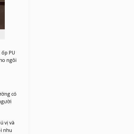
m ốp PU
cho ngôi
rường có
người
ú vị và
ọi nhu