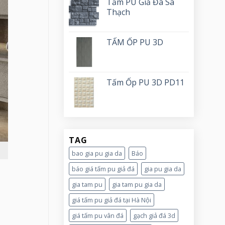
Tấm PU Giả Đá Sa
Thạch
TẤM ỐP PU 3D
Tấm Ốp PU 3D PD11
TAG
bao gia pu gia da
Báo
báo giá tấm pu giả đá
gia pu gia da
gia tam pu
gia tam pu gia da
giá tấm pu giả đá tại Hà Nội
giá tấm pu vân đá
gạch giả đá 3d