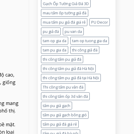
Gạch Ốp Tường Giả Đá 3D
mau tấm ốp tường giả đá
mua tấm pu giả đá giá rẻ
PU Decor
pu giả đá
pu van da
tam op gia da
tam op tuong gia da
tam pu gia da
thi công giả đá
thi công tấm pu giả đá
thi công tấm pu giả đá Hà Nội
độ cao,
thi công tấm pu giả đá tại Hà Nội
, giống
Thi công tấm pu vân đá
thi công tấm ốp 3d vân đá
ng mang
tấm pu giả gạch
hố thị.
tấm pu giả gạch bông gió
bề mặt.
tấm pu giả đá giá rẻ
òn loại
tấm pu giả đá hà nội