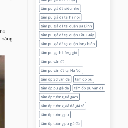
tấm pu giả đá siêu nhẹ
tấm pu giả đá tại hà nội
tấm pu giả đá tại quận Ba Đình
cho
tấm pu giả đá tại quận Cầu Giấy
ả năng
tấm pu giả đá tại quận long biên
tấm pu gạch bông gió
tấm pu vân đá
tấm pu vân đá tại Hà Nội
tấm ốp 3d vân đá
tấm ốp pu
tấm ốp pu giả đá
tấm ốp pu vân đá
tấm ốp tường giả gạch
tấm ốp tường giả đá giá rẻ
tấm ốp tường pu
tấm ốp tường pu giả đá