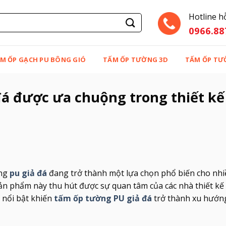
Hotline h
0966.88
M ỐP GẠCH PU BÔNG GIÓ
TẤM ỐP TƯỜNG 3D
TẤM ỐP TƯ
đá được ưa chuộng trong thiết kế
ờng
pu giả đá
đang trở thành một lựa chọn phổ biến cho nhi
sản phẩm này thu hút được sự quan tâm của các nhà thiết kế
 nổi bật khiến
tấm ốp tường PU giả đá
trở thành xu hướn