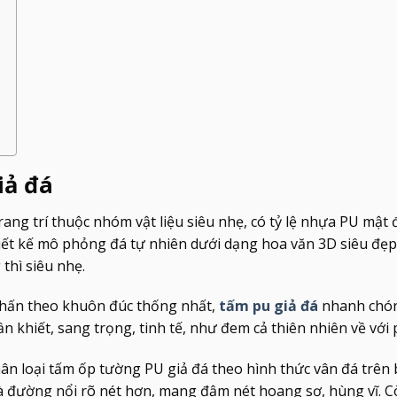
iả đá
 trang trí thuộc nhóm vật liệu siêu nhẹ, có tỷ lệ nhựa PU mật 
hiết kế mô phỏng đá tự nhiên dưới dạng hoa văn 3D siêu đẹp
thì siêu nhẹ.
hấn theo khuôn đúc thống nhất,
tấm pu giả đá
nhanh chó
khiết, sang trọng, tinh tế, như đem cả thiên nhiên về với p
ân loại tấm ốp tường PU giả đá theo hình thức vân đá trên 
à đường nổi rõ nét hơn, mang đậm nét hoang sơ, hùng vĩ. C