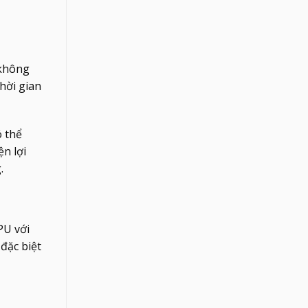
 không
hời gian
ó thể
ện lợi
.
PU với
 đặc biệt