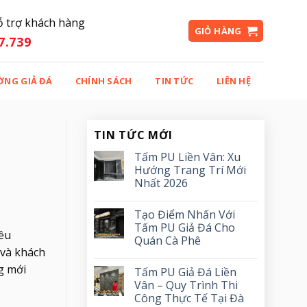
ỗ trợ khách hàng
GIỎ HÀNG
7.739
ỜNG GIẢ ĐÁ
CHÍNH SÁCH
TIN TỨC
LIÊN HỆ
TIN TỨC MỚI
Tấm PU Liền Vân: Xu
Hướng Trang Trí Mới
Nhất 2026
Tạo Điểm Nhấn Với
Tấm PU Giả Đá Cho
ều
Quán Cà Phê
 và khách
g mới
Tấm PU Giả Đá Liền
Vân – Quy Trình Thi
Công Thực Tế Tại Đà