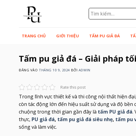
Bỏ
qua
Tìm
kiếm:
nội
dung
TRANG CHỦ
GIỚI THIỆU
TẤM PU GIẢ ĐÁ
TẤ
Tấm pu giả đá – Giải pháp tối
ĐĂNG VÀO
THÁNG 10 9, 2024
BỞI
ADMIN
Rate this post
Trong lĩnh vực thiết kế và thi công nội thất hiện đ
còn tác động lớn đến hiệu suất sử dụng và độ bền
chuộng trong thời gian gần đây là
tấm PU giả đá
.
thực,
PU giả đá
,
tấm pu giả đá siêu nhẹ
,
tấm pu 
sống và làm việc.