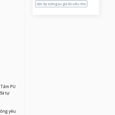
tấm ốp tường pu giả đá siêu nhẹ
t. Tấm PU
đá tự
hông yêu