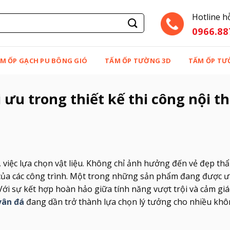
Hotline h
0966.88
M ỐP GẠCH PU BÔNG GIÓ
TẤM ỐP TƯỜNG 3D
TẤM ỐP TƯ
 ưu trong thiết kế thi công nội t
ại, việc lựa chọn vật liệu. Không chỉ ảnh hưởng đến vẻ đẹp t
 của các công trình. Một trong những sản phẩm đang được 
 Với sự kết hợp hoàn hảo giữa tính năng vượt trội và cảm gi
vân đá
đang dần trở thành lựa chọn lý tưởng cho nhiều khô