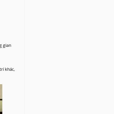
g gian
rí khác,