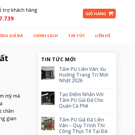
ỗ trợ khách hàng
GIỎ HÀNG
7.739
ỜNG GIẢ ĐÁ
CHÍNH SÁCH
TIN TỨC
LIÊN HỆ
hất
TIN TỨC MỚI
Tấm PU Liền Vân: Xu
Hướng Trang Trí Mới
Nhất 2026
Tạo Điểm Nhấn Với
hẩm mỹ mà
Tấm PU Giả Đá Cho
ưa
Quán Cà Phê
ác chân
ng gian
Tấm PU Giả Đá Liền
Vân – Quy Trình Thi
Công Thực Tế Tại Đà