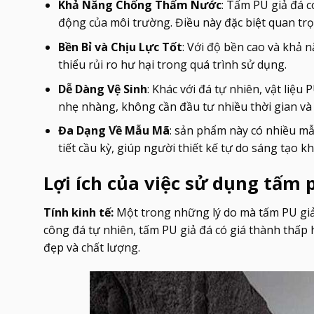
Khả Năng Chống Thấm Nước
: Tấm PU giả đá c
động của môi trường. Điều này đặc biệt quan t
Bền Bỉ và Chịu Lực Tốt
: Với độ bền cao và khả n
thiểu rủi ro hư hại trong quá trình sử dụng.
Dễ Dàng Vệ Sinh
: Khác với đá tự nhiên, vật liệu
nhẹ nhàng, không cần đầu tư nhiều thời gian và c
Đa Dạng Về Mẫu Mã
: sản phẩm này có nhiều m
tiết cầu kỳ, giúp người thiết kế tự do sáng tạo
Lợi ích của việc sử dụng tấm p
Tính kinh tế:
Một trong những lý do mà tấm PU giả đ
công đá tự nhiên, tấm PU giả đá có giá thành thấp
đẹp và chất lượng.