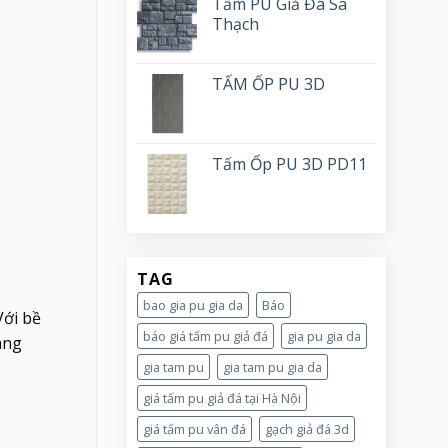
Tấm PU Giả Đá Sa
Thạch
TẤM ỐP PU 3D
Tấm Ốp PU 3D PD11
TAG
bao gia pu gia da
Báo
Với bề
báo giá tấm pu giả đá
gia pu gia da
ang
gia tam pu
gia tam pu gia da
giá tấm pu giả đá tại Hà Nội
giá tấm pu vân đá
gạch giả đá 3d