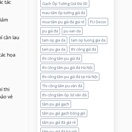
c tác
Gạch Ốp Tường Giả Đá 3D
mau tấm ốp tường giả đá
giảm
mua tấm pu giả đá giá rẻ
PU Decor
pu giả đá
pu van da
ỉ cần lau
tam op gia da
tam op tuong gia da
tam pu gia da
thi công giả đá
các họa
thi công tấm pu giả đá
thi công tấm pu giả đá Hà Nội
thi công tấm pu giả đá tại Hà Nội
Thi công tấm pu vân đá
í thi
thi công tấm ốp 3d vân đá
bảo vẻ
tấm pu giả gạch
tấm pu giả gạch bông gió
tấm pu giả đá giá rẻ
tấm pu giả đá hà nội