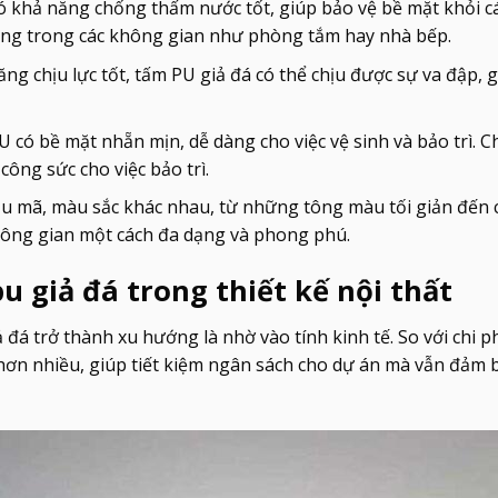
ó khả năng chống thấm nước tốt, giúp bảo vệ bề mặt khỏi cá
rọng trong các không gian như phòng tắm hay nhà bếp.
ăng chịu lực tốt, tấm PU giả đá có thể chịu được sự va đập, 
 PU có bề mặt nhẵn mịn, dễ dàng cho việc vệ sinh và bảo trì. Ch
ông sức cho việc bảo trì.
ẫu mã, màu sắc khác nhau, từ những tông màu tối giản đến 
 không gian một cách đa dạng và phong phú.
u giả đá trong thiết kế nội thất
á trở thành xu hướng là nhờ vào tính kinh tế. So với chi ph
 hơn nhiều, giúp tiết kiệm ngân sách cho dự án mà vẫn đảm 