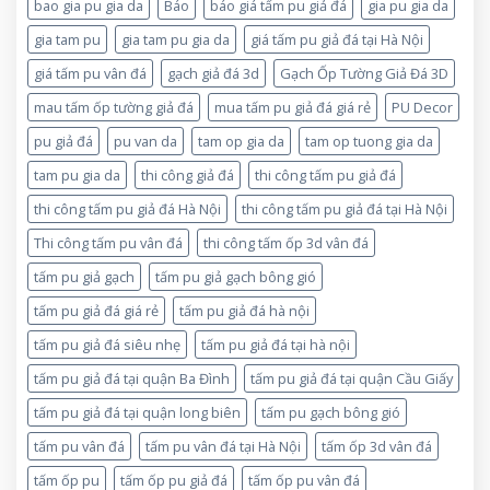
bao gia pu gia da
Báo
báo giá tấm pu giả đá
gia pu gia da
gia tam pu
gia tam pu gia da
giá tấm pu giả đá tại Hà Nội
giá tấm pu vân đá
gạch giả đá 3d
Gạch Ốp Tường Giả Đá 3D
mau tấm ốp tường giả đá
mua tấm pu giả đá giá rẻ
PU Decor
pu giả đá
pu van da
tam op gia da
tam op tuong gia da
tam pu gia da
thi công giả đá
thi công tấm pu giả đá
thi công tấm pu giả đá Hà Nội
thi công tấm pu giả đá tại Hà Nội
Thi công tấm pu vân đá
thi công tấm ốp 3d vân đá
tấm pu giả gạch
tấm pu giả gạch bông gió
tấm pu giả đá giá rẻ
tấm pu giả đá hà nội
tấm pu giả đá siêu nhẹ
tấm pu giả đá tại hà nội
tấm pu giả đá tại quận Ba Đình
tấm pu giả đá tại quận Cầu Giấy
tấm pu giả đá tại quận long biên
tấm pu gạch bông gió
tấm pu vân đá
tấm pu vân đá tại Hà Nội
tấm ốp 3d vân đá
tấm ốp pu
tấm ốp pu giả đá
tấm ốp pu vân đá