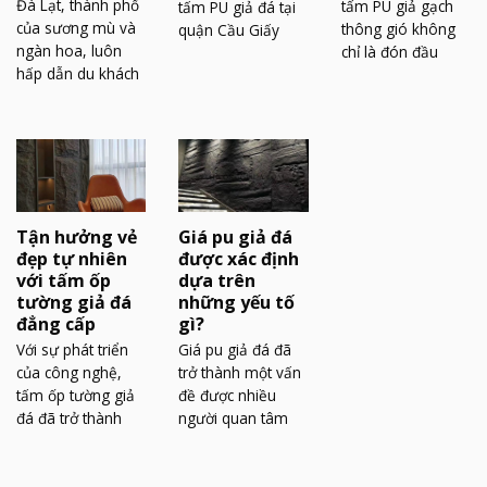
Đà Lạt, thành phố
tấm PU giả gạch
tấm PU giả đá tại
của sương mù và
thông gió không
quận Cầu Giấy
ngàn hoa, luôn
chỉ là đón đầu
hấp dẫn du khách
Tận hưởng vẻ
Giá pu giả đá
đẹp tự nhiên
được xác định
với tấm ốp
dựa trên
tường giả đá
những yếu tố
đẳng cấp
gì?
Với sự phát triển
Giá pu giả đá đã
của công nghệ,
trở thành một vấn
tấm ốp tường giả
đề được nhiều
đá đã trở thành
người quan tâm