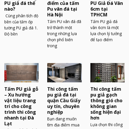
PU giả đá thế
điểm của tấm
PU Giả Đá Vân
nào?
Pu vân đá tại
6cm tại
Hà Nội
TPHCM
Cùng phân tích độ
Tấm PU vân đá đã
Tấm PU giả đá
bền của tấm ốp
trở thành một
vân 6cm là một
tường PU giả đá 1.
trong những lựa
lựa chọn lý tưởng
Độ bền
chọn phổ biến
để tạo điểm
trong
Tấm PU giả gỗ
Thi công tấm
Thi công tấm
– Xu hướng
pu giả đá tại
pu giả gạch
vật liệu trang
quận Cầu Giấy
thông gió cho
trí cho công
uy tín, chuyên
không gian
trình thi công
nghiệp
sống hiện đại
nhanh tại Đà
hơn
Bạn đang muốn
Lạt
Lựa chọn thi công
tìm địa điểm mua