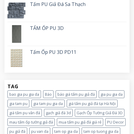
Tấm PU Giả Đá Sa Thạch
TẤM ỐP PU 3D
Tấm Ốp PU 3D PD11
TAG
bao gia pu gia da
Báo
báo giá tấm pu giả đá
gia pu gia da
gia tam pu
gia tam pu gia da
giá tấm pu giả đá tại Hà Nội
giá tấm pu vân đá
gạch giả đá 3d
Gạch Ốp Tường Giả Đá 3D
mau tấm ốp tường giả đá
mua tấm pu giả đá giá rẻ
PU Decor
pu giả đá
pu van da
tam op gia da
tam op tuong gia da