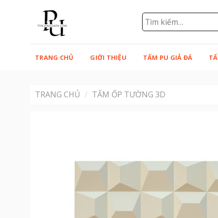
Bỏ
qua
Tìm
kiếm:
nội
dung
TRANG CHỦ
GIỚI THIỆU
TẤM PU GIẢ ĐÁ
TẤ
TRANG CHỦ
/
TẤM ỐP TƯỜNG 3D