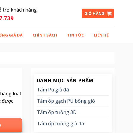
ỗ trợ khách hàng
GIỎ HÀNG
7.739
ỜNG GIẢ ĐÁ
CHÍNH SÁCH
TIN TỨC
LIÊN HỆ
DANH MỤC SẢN PHẨM
Tấm Pu giả đá
hàng loạt
Tấm ốp gạch PU bông gió
c
được
Tấm ốp tường 3D
Tấm ốp tường giả đá
9