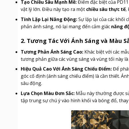
Tạo Chiều Sâu Mạnh Mẽ:
Điểm đặc biệt của PD11 
vật lý lớn. Điều này tạo ra một
chiều sâu thực tế
,
Tính Lặp Lại Năng Động:
Sự lặp lại của các khối
phản ánh sáng, nó lại mang đến cảm giác
năng đ
2. Tương Tác Với Ánh Sáng và Màu S
Tương Phản Ánh Sáng Cao:
Khác biệt với các m
tương phản giữa các vùng sáng và vùng tối này là
Hiệu Quả Cao Với Ánh Sáng Chiếu Điểm:
Để phát
góc cố định (ánh sáng chiếu điểm) là cần thiết. Án
sâu động.
Lựa Chọn Màu Đơn Sắc:
Mẫu này thường được sử 
tập trung sự chú ý vào hình khối và bóng đổ, thay 