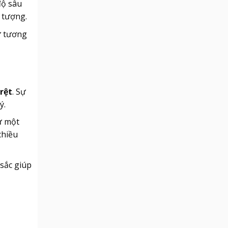
độ sâu
n tượng.
ự tương
 rệt
. Sự
ý.
ừ một
chiều
sắc giúp