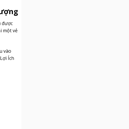
Tượng
u được
i một vẻ
âu vào
Lợi Ích