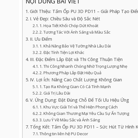
NỘI DUNG BÀI VIẾT
Giới Thiệu: Tấm Ốp PU 3D PD11 – Giải Pháp Tạo Đ
I. Vẻ Đẹp: Chiều Sâu và Độ Sắc Nét
1. Họa Tiết Khối Chóp Dứt Khoát
2. Tương Tác Với Ánh Sáng và Màu Sắc
II. Ưu Điểm
1. Khả Năng Bảo Vệ Tường Nhà Lâu Dài
2. Đặc Tính Tiện Lợi Khác
III. Đặc Điểm Lắp Đặt và Thi Công Thuận Tiện
1. Thi Công Nhanh Chóng Nhờ Trọng Lượng Nhẹ
2. Phương Pháp Lắp Đặt Hiệu Quả
IV. Lợi Ích: Nâng Cao Chất Lượng Không Gian
1. Tạo Ra Không Gian Có Cá Tính Mạnh
2. Giá Trị Lâu Dài
V. Ứng Dụng: Đặt Đúng Chỗ Để Tối Ưu Hiệu Ứng
1. Khu Vực Giải Trí và Thể Hiện Phong Cách
2. Không Gian Thương Mại Yêu Cầu Sự Ấn Tượng
3. Lưu Ý Về Màu Sắc và Ánh Sáng
Tổng Kết: Tấm Ốp PU 3D PD11 – Sức Hút Từ Hình K
Thông tin liên hệ PU Decor