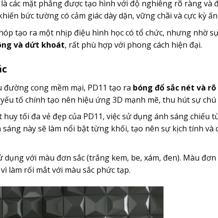
là các mặt phẳng được tạo hình với độ nghiêng rõ ràng và 
 khiến bức tường có cảm giác dày dặn, vững chãi và cực kỳ ấ
 chóp tạo ra một nhịp điệu hình học có tổ chức, nhưng nhờ s
ộng và dứt khoát
, rất phù hợp với phong cách hiện đại.
ắc
ẫu đường cong mềm mại, PD11 tạo ra
bóng đổ sắc nét và rõ
 yếu tố chính tạo nên hiệu ứng 3D mạnh mẽ, thu hút sự chú 
 huy tối đa vẻ đẹp của PD11, việc sử dụng ánh sáng chiếu t
h sáng này sẽ làm nổi bật từng khối, tạo nên sự kịch tính và 
dụng với màu đơn sắc (trắng kem, be, xám, đen). Màu đơn 
vì làm rối mắt với màu sắc phức tạp.