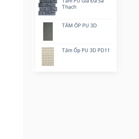
Tấm PU Giả Đá Sa
Thạch
TẤM ỐP PU 3D
Tấm Ốp PU 3D PD11