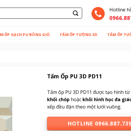
Hotline h
0966.88
M ỐP GẠCH PU BÔNG GIÓ
TẤM ỐP TƯỜNG 3D
TẤM ỐP TƯ
Tấm Ốp PU 3D PD11
Tấm ốp PU 3D PD11 được tạo hình từ 
khối chóp
hoặc
khối hình học đa giá
xếp đều đặn theo một lưới vuông.
HOTLINE 0966.887.73