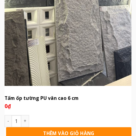
Tấm ốp tường PU vân cao 6 cm
0
₫
Tấm ốp tường PU vân cao 6 cm số lượng
THÊM VÀO GIỎ HÀNG