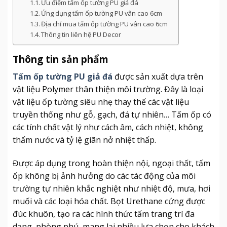
Ưu điểm tấm ốp tường PU giả đá
Ứng dụng tấm ốp tường PU vân cao 6cm
Địa chỉ mua tấm ốp tường PU vân cao 6cm
Thông tin liên hệ PU Decor
Thông tin sản phẩm
Tấm ốp tường PU giả đá
được sản xuất dựa trên
vật liệu Polymer thân thiện môi trường. Đây là loại
vật liệu ốp tường siêu nhẹ thay thế các vật liệu
truyền thống như gỗ, gạch, đá tự nhiên… Tấm ốp có
các tính chất vật lý như cách âm, cách nhiệt, không
thấm nước và tỷ lệ giãn nở nhiệt thấp.
Được áp dụng trong hoàn thiện nội, ngoại thất, tấm
ốp không bị ảnh hưởng do các tác động của môi
trường tự nhiên khắc nghiệt như nhiệt độ, mưa, hơi
muối và các loại hóa chất. Bọt Urethane cứng được
đúc khuôn, tạo ra các hình thức tấm trang trí đa
dạng, phòng phú, mang lại nhiều lựa chọn cho khách