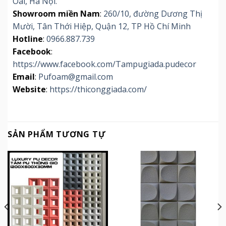
Oai, Hà Nội.
Showroom miền Nam
:
260/10, đường Dương Thị
Mười, Tân Thới Hiệp, Quận 12, TP Hồ Chí Minh
Hotline
:
0966.887.739
Facebook
:
https://www.facebook.com/Tampugiada.pudecor
Email
:
Pufoam@gmail.com
Website
:
https://thiconggiada.com/
SẢN PHẨM TƯƠNG TỰ