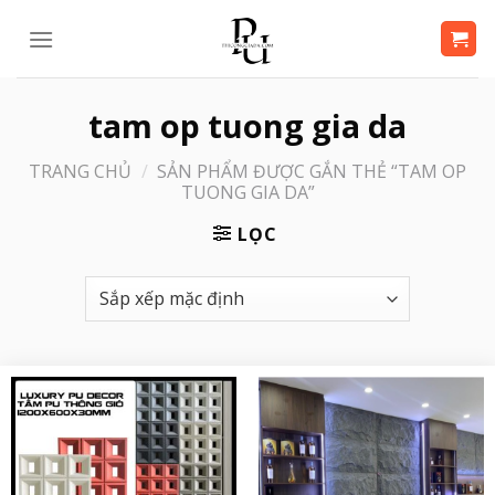
Bỏ
qua
nội
dung
tam op tuong gia da
TRANG CHỦ
/
SẢN PHẨM ĐƯỢC GẮN THẺ “TAM OP
TUONG GIA DA”
LỌC