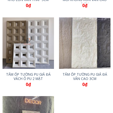
8 CM
0
₫
0
₫
TẤM ỐP TƯỜNG PU GIẢ ĐÁ
TẤM ỐP TƯỜNG PU GIẢ ĐÁ
VÁCH Ô PU 2 MẶT
VÂN CAO 3CM
0
₫
0
₫