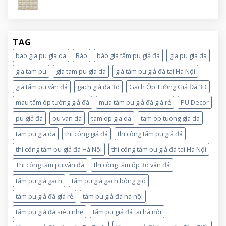
TAG
bao gia pu gia da
Báo
báo giá tấm pu giả đá
gia pu gia da
gia tam pu
gia tam pu gia da
giá tấm pu giả đá tại Hà Nội
giá tấm pu vân đá
gạch giả đá 3d
Gạch Ốp Tường Giả Đá 3D
mau tấm ốp tường giả đá
mua tấm pu giả đá giá rẻ
PU Decor
pu giả đá
pu van da
tam op gia da
tam op tuong gia da
tam pu gia da
thi công giả đá
thi công tấm pu giả đá
thi công tấm pu giả đá Hà Nội
thi công tấm pu giả đá tại Hà Nội
Thi công tấm pu vân đá
thi công tấm ốp 3d vân đá
tấm pu giả gạch
tấm pu giả gạch bông gió
tấm pu giả đá giá rẻ
tấm pu giả đá hà nội
tấm pu giả đá siêu nhẹ
tấm pu giả đá tại hà nội