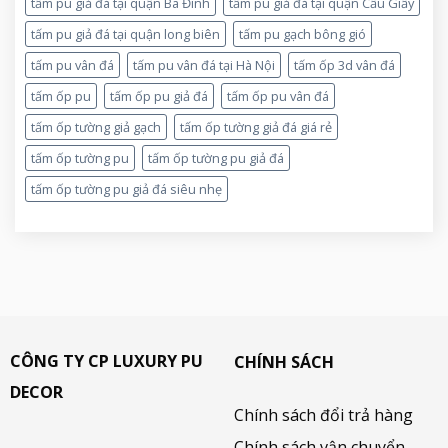
tấm pu giả đá tại quận Ba Đình
tấm pu giả đá tại quận Cầu Giấy
tấm pu giả đá tại quận long biên
tấm pu gạch bông gió
tấm pu vân đá
tấm pu vân đá tại Hà Nội
tấm ốp 3d vân đá
tấm ốp pu
tấm ốp pu giả đá
tấm ốp pu vân đá
tấm ốp tường giả gạch
tấm ốp tường giả đá giá rẻ
tấm ốp tường pu
tấm ốp tường pu giả đá
tấm ốp tường pu giả đá siêu nhẹ
CÔNG TY CP LUXURY PU
CHÍNH SÁCH
DECOR
Chính sách đổi trả hàng
Chính sách vận chuyển