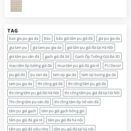
TAG
bao gia pu gia da
Báo
báo giá tấm pu giả đá
gia pu gia da
gia tam pu
gia tam pu gia da
giá tấm pu giả đá tại Hà Nội
giá tấm pu vân đá
gạch giả đá 3d
Gạch Ốp Tường Giả Đá 3D
mau tấm ốp tường giả đá
mua tấm pu giả đá giá rẻ
PU Decor
pu giả đá
pu van da
tam op gia da
tam op tuong gia da
tam pu gia da
thi công giả đá
thi công tấm pu giả đá
thi công tấm pu giả đá Hà Nội
thi công tấm pu giả đá tại Hà Nội
Thi công tấm pu vân đá
thi công tấm ốp 3d vân đá
tấm pu giả gạch
tấm pu giả gạch bông gió
tấm pu giả đá giá rẻ
tấm pu giả đá hà nội
tấm pu giả đá siêu nhẹ
tấm pu giả đá tại hà nội