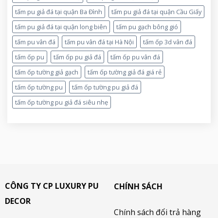
tấm pu giả đá tại quận Ba Đình
tấm pu giả đá tại quận Cầu Giấy
tấm pu giả đá tại quận long biên
tấm pu gạch bông gió
tấm pu vân đá
tấm pu vân đá tại Hà Nội
tấm ốp 3d vân đá
tấm ốp pu
tấm ốp pu giả đá
tấm ốp pu vân đá
tấm ốp tường giả gạch
tấm ốp tường giả đá giá rẻ
tấm ốp tường pu
tấm ốp tường pu giả đá
tấm ốp tường pu giả đá siêu nhẹ
CÔNG TY CP LUXURY PU
CHÍNH SÁCH
DECOR
Chính sách đổi trả hàng