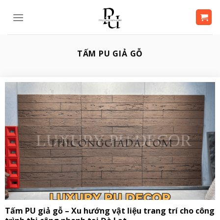
Bỏ
qua
nội
dung
TẤM PU GIẢ GỖ
Tấm PU giả gỗ – Xu hướng vật liệu trang trí cho công