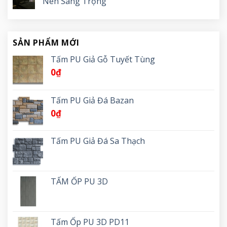
Nên Sang Trọng
SẢN PHẨM MỚI
Tấm PU Giả Gỗ Tuyết Tùng
0
₫
Tấm PU Giả Đá Bazan
0
₫
Tấm PU Giả Đá Sa Thạch
TẤM ỐP PU 3D
Tấm Ốp PU 3D PD11