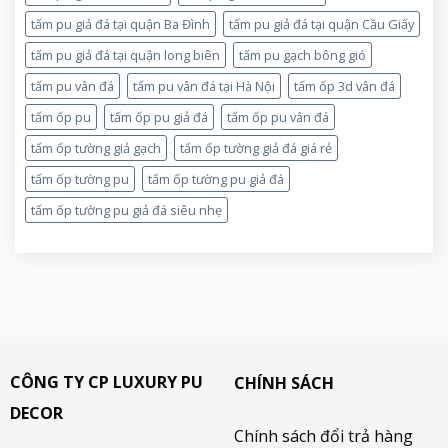
tấm pu giả đá tại quận Ba Đình
tấm pu giả đá tại quận Cầu Giấy
tấm pu giả đá tại quận long biên
tấm pu gạch bông gió
tấm pu vân đá
tấm pu vân đá tại Hà Nội
tấm ốp 3d vân đá
tấm ốp pu
tấm ốp pu giả đá
tấm ốp pu vân đá
tấm ốp tường giả gạch
tấm ốp tường giả đá giá rẻ
tấm ốp tường pu
tấm ốp tường pu giả đá
tấm ốp tường pu giả đá siêu nhẹ
CÔNG TY CP LUXURY PU
CHÍNH SÁCH
DECOR
Chính sách đổi trả hàng