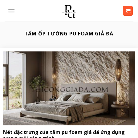
Bỏ
qua
nội
dung
TẤM ỐP TƯỜNG PU FOAM GIẢ ĐÁ
Nét đặc trưng của tấm pu foam giả đá ứng dụng