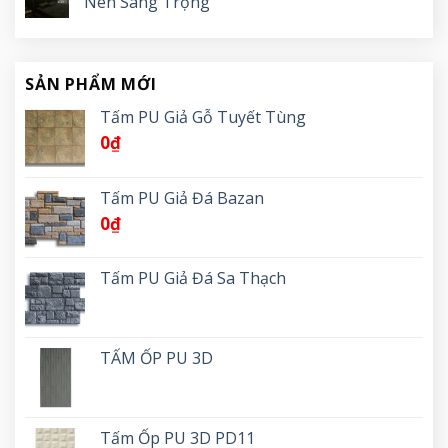
Nên Sang Trọng
SẢN PHẨM MỚI
Tấm PU Giả Gỗ Tuyết Tùng
0
₫
Tấm PU Giả Đá Bazan
0
₫
Tấm PU Giả Đá Sa Thạch
TẤM ỐP PU 3D
Tấm Ốp PU 3D PD11