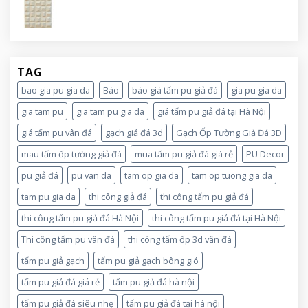
TAG
bao gia pu gia da
Báo
báo giá tấm pu giả đá
gia pu gia da
gia tam pu
gia tam pu gia da
giá tấm pu giả đá tại Hà Nội
giá tấm pu vân đá
gạch giả đá 3d
Gạch Ốp Tường Giả Đá 3D
mau tấm ốp tường giả đá
mua tấm pu giả đá giá rẻ
PU Decor
pu giả đá
pu van da
tam op gia da
tam op tuong gia da
tam pu gia da
thi công giả đá
thi công tấm pu giả đá
thi công tấm pu giả đá Hà Nội
thi công tấm pu giả đá tại Hà Nội
Thi công tấm pu vân đá
thi công tấm ốp 3d vân đá
tấm pu giả gạch
tấm pu giả gạch bông gió
tấm pu giả đá giá rẻ
tấm pu giả đá hà nội
tấm pu giả đá siêu nhẹ
tấm pu giả đá tại hà nội