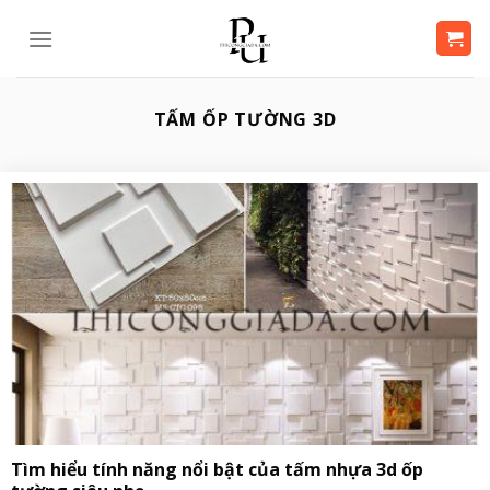
Bỏ
qua
nội
dung
TẤM ỐP TƯỜNG 3D
Tìm hiểu tính năng nổi bật của tấm nhựa 3d ốp