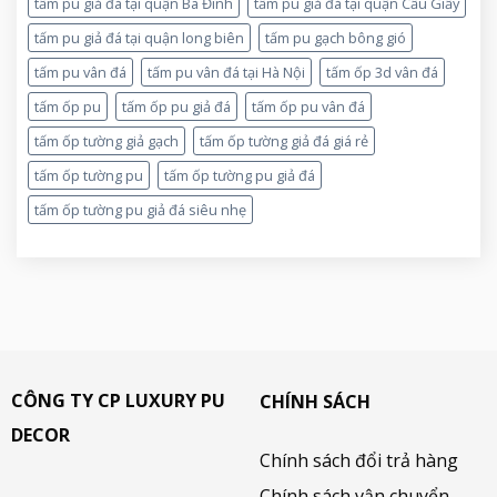
tấm pu giả đá tại quận Ba Đình
tấm pu giả đá tại quận Cầu Giấy
tấm pu giả đá tại quận long biên
tấm pu gạch bông gió
tấm pu vân đá
tấm pu vân đá tại Hà Nội
tấm ốp 3d vân đá
tấm ốp pu
tấm ốp pu giả đá
tấm ốp pu vân đá
tấm ốp tường giả gạch
tấm ốp tường giả đá giá rẻ
tấm ốp tường pu
tấm ốp tường pu giả đá
tấm ốp tường pu giả đá siêu nhẹ
CÔNG TY CP LUXURY PU
CHÍNH SÁCH
DECOR
Chính sách đổi trả hàng
Chính sách vận chuyển