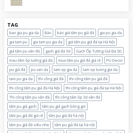
TAG
bao gia pu gia da
Báo
báo giá tấm pu giả đá
gia pu gia da
gia tam pu
gia tam pu gia da
giá tấm pu giả đá tại Hà Nội
giá tấm pu vân đá
gạch giả đá 3d
Gạch Ốp Tường Giả Đá 3D
mau tấm ốp tường giả đá
mua tấm pu giả đá giá rẻ
PU Decor
pu giả đá
pu van da
tam op gia da
tam op tuong gia da
tam pu gia da
thi công giả đá
thi công tấm pu giả đá
thi công tấm pu giả đá Hà Nội
thi công tấm pu giả đá tại Hà Nội
Thi công tấm pu vân đá
thi công tấm ốp 3d vân đá
tấm pu giả gạch
tấm pu giả gạch bông gió
tấm pu giả đá giá rẻ
tấm pu giả đá hà nội
tấm pu giả đá siêu nhẹ
tấm pu giả đá tại hà nội