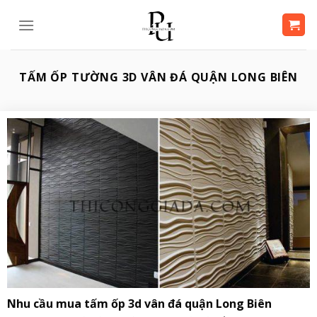
Bỏ
qua
nội
dung
TẤM ỐP TƯỜNG 3D VÂN ĐÁ QUẬN LONG BIÊN
Nhu cầu mua tấm ốp 3d vân đá quận Long Biên