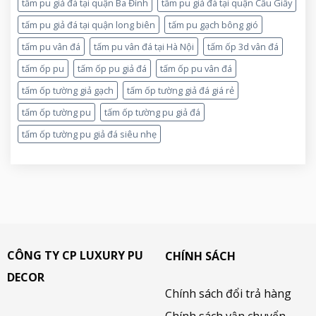
tấm pu giả đá tại quận Ba Đình
tấm pu giả đá tại quận Cầu Giấy
tấm pu giả đá tại quận long biên
tấm pu gạch bông gió
tấm pu vân đá
tấm pu vân đá tại Hà Nội
tấm ốp 3d vân đá
tấm ốp pu
tấm ốp pu giả đá
tấm ốp pu vân đá
tấm ốp tường giả gạch
tấm ốp tường giả đá giá rẻ
tấm ốp tường pu
tấm ốp tường pu giả đá
tấm ốp tường pu giả đá siêu nhẹ
CÔNG TY CP LUXURY PU
CHÍNH SÁCH
DECOR
Chính sách đổi trả hàng
Chính sách vận chuyển