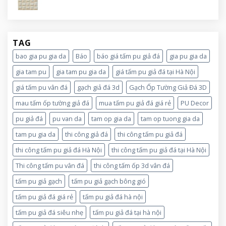
TAG
bao gia pu gia da
Báo
báo giá tấm pu giả đá
gia pu gia da
gia tam pu
gia tam pu gia da
giá tấm pu giả đá tại Hà Nội
giá tấm pu vân đá
gạch giả đá 3d
Gạch Ốp Tường Giả Đá 3D
mau tấm ốp tường giả đá
mua tấm pu giả đá giá rẻ
PU Decor
pu giả đá
pu van da
tam op gia da
tam op tuong gia da
tam pu gia da
thi công giả đá
thi công tấm pu giả đá
thi công tấm pu giả đá Hà Nội
thi công tấm pu giả đá tại Hà Nội
Thi công tấm pu vân đá
thi công tấm ốp 3d vân đá
tấm pu giả gạch
tấm pu giả gạch bông gió
tấm pu giả đá giá rẻ
tấm pu giả đá hà nội
tấm pu giả đá siêu nhẹ
tấm pu giả đá tại hà nội