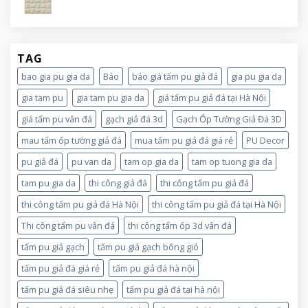
TAG
bao gia pu gia da
Báo
báo giá tấm pu giả đá
gia pu gia da
gia tam pu
gia tam pu gia da
giá tấm pu giả đá tại Hà Nội
giá tấm pu vân đá
gạch giả đá 3d
Gạch Ốp Tường Giả Đá 3D
mau tấm ốp tường giả đá
mua tấm pu giả đá giá rẻ
PU Decor
pu giả đá
pu van da
tam op gia da
tam op tuong gia da
tam pu gia da
thi công giả đá
thi công tấm pu giả đá
thi công tấm pu giả đá Hà Nội
thi công tấm pu giả đá tại Hà Nội
Thi công tấm pu vân đá
thi công tấm ốp 3d vân đá
tấm pu giả gạch
tấm pu giả gạch bông gió
tấm pu giả đá giá rẻ
tấm pu giả đá hà nội
tấm pu giả đá siêu nhẹ
tấm pu giả đá tại hà nội