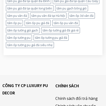
tấm pu giả đá tại quận Ba Đình
tấm pu giả đá tại quận Cầu Giấy
tấm pu giả đá tại quận long biên
tấm pu gạch bông gió
tấm pu vân đá
tấm pu vân đá tại Hà Nội
tấm ốp 3d vân đá
tấm ốp pu
tấm ốp pu giả đá
tấm ốp pu vân đá
tấm ốp tường giả gạch
tấm ốp tường giả đá giá rẻ
tấm ốp tường pu
tấm ốp tường pu giả đá
tấm ốp tường pu giả đá siêu nhẹ
CÔNG TY CP LUXURY PU
CHÍNH SÁCH
DECOR
Chính sách đổi trả hàng
Chính sách vận chuyển