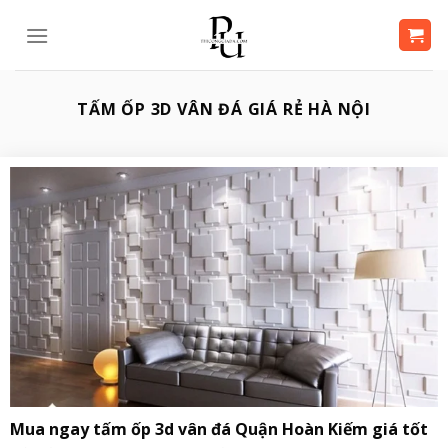
Bỏ
qua
nội
dung
TẤM ỐP 3D VÂN ĐÁ GIÁ RẺ HÀ NỘI
Mua ngay tấm ốp 3d vân đá Quận Hoàn Kiếm giá tốt