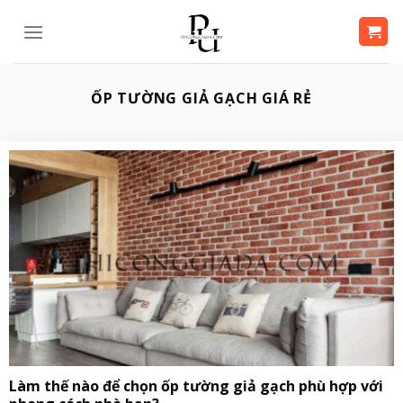
Bỏ
qua
nội
dung
ỐP TƯỜNG GIẢ GẠCH GIÁ RẺ
Làm thế nào để chọn ốp tường giả gạch phù hợp với