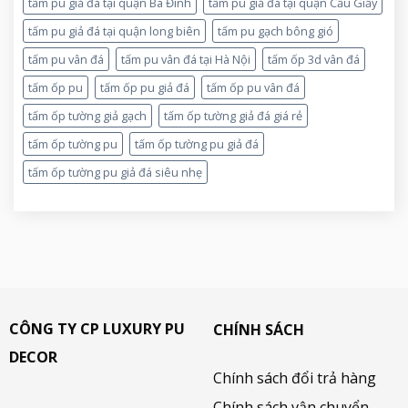
tấm pu giả đá tại quận Ba Đình
tấm pu giả đá tại quận Cầu Giấy
tấm pu giả đá tại quận long biên
tấm pu gạch bông gió
tấm pu vân đá
tấm pu vân đá tại Hà Nội
tấm ốp 3d vân đá
tấm ốp pu
tấm ốp pu giả đá
tấm ốp pu vân đá
tấm ốp tường giả gạch
tấm ốp tường giả đá giá rẻ
tấm ốp tường pu
tấm ốp tường pu giả đá
tấm ốp tường pu giả đá siêu nhẹ
CÔNG TY CP LUXURY PU
CHÍNH SÁCH
DECOR
Chính sách đổi trả hàng
Chính sách vận chuyển