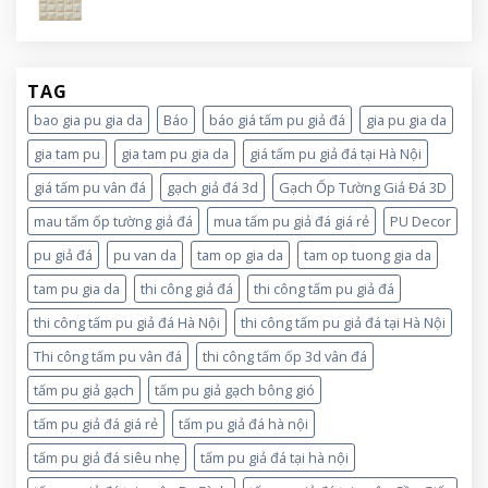
TAG
bao gia pu gia da
Báo
báo giá tấm pu giả đá
gia pu gia da
gia tam pu
gia tam pu gia da
giá tấm pu giả đá tại Hà Nội
giá tấm pu vân đá
gạch giả đá 3d
Gạch Ốp Tường Giả Đá 3D
mau tấm ốp tường giả đá
mua tấm pu giả đá giá rẻ
PU Decor
pu giả đá
pu van da
tam op gia da
tam op tuong gia da
tam pu gia da
thi công giả đá
thi công tấm pu giả đá
thi công tấm pu giả đá Hà Nội
thi công tấm pu giả đá tại Hà Nội
Thi công tấm pu vân đá
thi công tấm ốp 3d vân đá
tấm pu giả gạch
tấm pu giả gạch bông gió
tấm pu giả đá giá rẻ
tấm pu giả đá hà nội
tấm pu giả đá siêu nhẹ
tấm pu giả đá tại hà nội