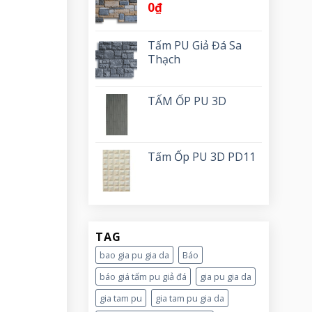
0
₫
Tấm PU Giả Đá Sa
Thạch
TẤM ỐP PU 3D
Tấm Ốp PU 3D PD11
TAG
bao gia pu gia da
Báo
báo giá tấm pu giả đá
gia pu gia da
gia tam pu
gia tam pu gia da