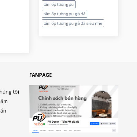
tấm ốp tường pu
tấm ốp tường pu giả đá
tấm ốp tường pu giả đá siêu nhẹ
FANPAGE
chúng tôi
hẩm
vấn
ợ