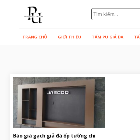
Bỏ
qua
Tìm
kiếm:
nội
dung
TRANG CHỦ
GIỚI THIỆU
TẤM PU GIẢ ĐÁ
TẤ
Báo giá gạch giả đá ốp tường chi