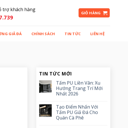
ỗ trợ khách hàng
GIỎ HÀNG
7.739
ỜNG GIẢ ĐÁ
CHÍNH SÁCH
TIN TỨC
LIÊN HỆ
TIN TỨC MỚI
Tấm PU Liền Vân: Xu
Hướng Trang Trí Mới
Nhất 2026
Tạo Điểm Nhấn Với
Tấm PU Giả Đá Cho
Quán Cà Phê