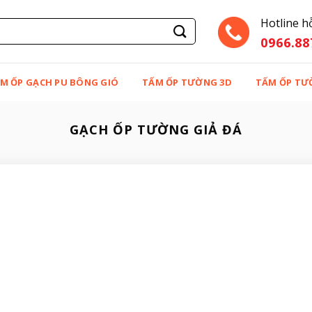
Hotline h
0966.88
M ỐP GẠCH PU BÔNG GIÓ
TẤM ỐP TƯỜNG 3D
TẤM ỐP TƯ
GẠCH ỐP TƯỜNG GIẢ ĐÁ