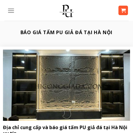
Bỏ
qua
nội
dung
BÁO GIÁ TẤM PU GIẢ ĐÁ TẠI HÀ NỘI
Địa chỉ cung cấp và báo giá tấm PU giả đá tại Hà Nội