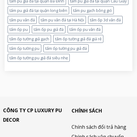
tấm pu giả đá tại quận Ba Đình
tấm pu giả đá tại quận Cầu Giấy
tấm pu giả đá tại quận long biên
tấm pu gạch bông gió
tấm pu vân đá
tấm pu vân đá tại Hà Nội
tấm ốp 3d vân đá
tấm ốp pu
tấm ốp pu giả đá
tấm ốp pu vân đá
tấm ốp tường giả gạch
tấm ốp tường giả đá giá rẻ
tấm ốp tường pu
tấm ốp tường pu giả đá
tấm ốp tường pu giả đá siêu nhẹ
CÔNG TY CP LUXURY PU
CHÍNH SÁCH
DECOR
Chính sách đổi trả hàng
Chính sách vận chuyển