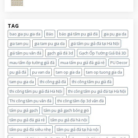
TAG
bao gia pu gia da
Báo
báo giá tấm pu giả đá
gia pu gia da
gia tam pu
gia tam pu gia da
giá tấm pu giả đá tại Hà Nội
giá tấm pu vân đá
gạch giả đá 3d
Gạch Ốp Tường Giả Đá 3D
mau tấm ốp tường giả đá
mua tấm pu giả đá giá rẻ
PU Decor
pu giả đá
pu van da
tam op gia da
tam op tuong gia da
tam pu gia da
thi công giả đá
thi công tấm pu giả đá
thi công tấm pu giả đá Hà Nội
thi công tấm pu giả đá tại Hà Nội
Thi công tấm pu vân đá
thi công tấm ốp 3d vân đá
tấm pu giả gạch
tấm pu giả gạch bông gió
tấm pu giả đá giá rẻ
tấm pu giả đá hà nội
tấm pu giả đá siêu nhẹ
tấm pu giả đá tại hà nội