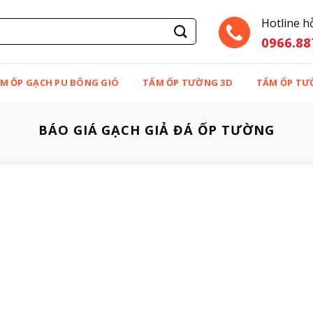
Hotline h
0966.88
M ỐP GẠCH PU BÔNG GIÓ
TẤM ỐP TƯỜNG 3D
TẤM ỐP TƯ
BÁO GIÁ GẠCH GIẢ ĐÁ ỐP TƯỜNG