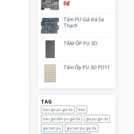
0
₫
Tấm PU Giả Đá Sa
Thạch
TẤM ỐP PU 3D
Tấm Ốp PU 3D PD11
TAG
bao gia pu gia da
Báo
báo giá tấm pu giả đá
gia pu gia da
gia tam pu
gia tam pu gia da