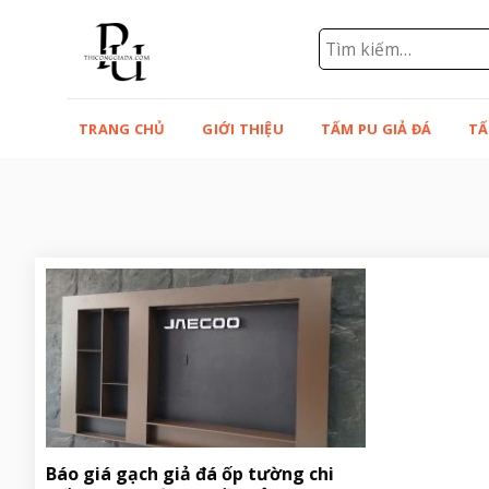
Bỏ
qua
Tìm
kiếm:
nội
dung
TRANG CHỦ
GIỚI THIỆU
TẤM PU GIẢ ĐÁ
TẤ
Báo giá gạch giả đá ốp tường chi