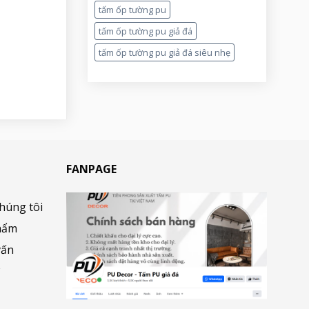
tấm ốp tường pu
tấm ốp tường pu giả đá
tấm ốp tường pu giả đá siêu nhẹ
FANPAGE
chúng tôi
hẩm
vấn
ợ