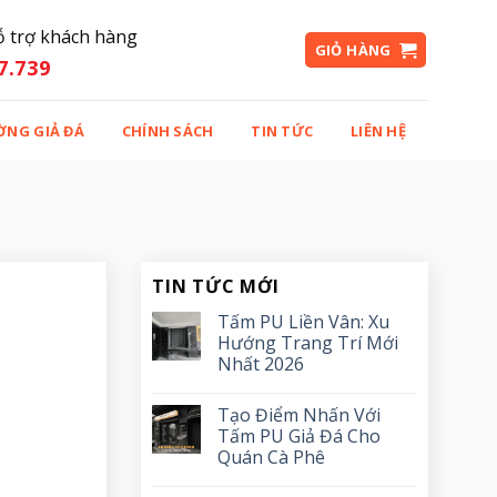
ỗ trợ khách hàng
GIỎ HÀNG
7.739
ỜNG GIẢ ĐÁ
CHÍNH SÁCH
TIN TỨC
LIÊN HỆ
TIN TỨC MỚI
Tấm PU Liền Vân: Xu
Hướng Trang Trí Mới
Nhất 2026
Tạo Điểm Nhấn Với
Tấm PU Giả Đá Cho
Quán Cà Phê