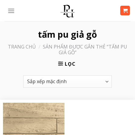
Bỏ
qua
nội
dung
tấm pu giả gỗ
TRANG CHỦ
/
SẢN PHẨM ĐƯỢC GẮN THẺ “TẤM PU
GIẢ GỖ”
LỌC