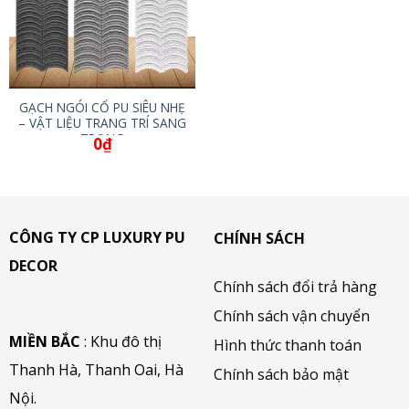
GẠCH NGÓI CỔ PU SIÊU NHẸ
– VẬT LIỆU TRANG TRÍ SANG
TRỌNG
0
₫
CÔNG TY CP LUXURY PU
CHÍNH SÁCH
DECOR
Chính sách đổi trả hàng
Chính sách vận chuyển
MIỀN BẮC
: Khu đô thị
Hình thức thanh toán
Thanh Hà, Thanh Oai, Hà
Chính sách bảo mật
Nội.