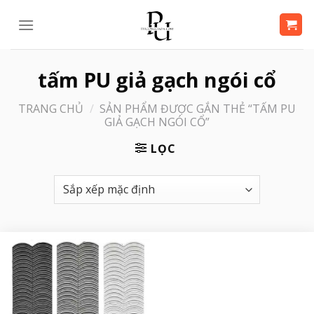
Bỏ
qua
nội
dung
tấm PU giả gạch ngói cổ
TRANG CHỦ
/
SẢN PHẨM ĐƯỢC GẮN THẺ “TẤM PU
GIẢ GẠCH NGÓI CỔ”
LỌC