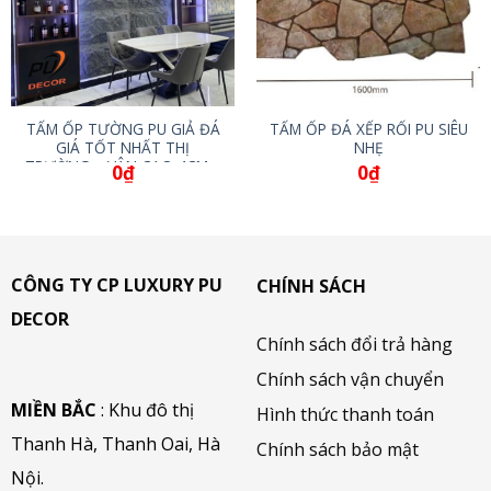
TẤM ỐP TƯỜNG PU GIẢ ĐÁ
TẤM ỐP ĐÁ XẾP RỐI PU SIÊU
GIÁ TỐT NHẤT THỊ
NHẸ
TRƯỜNG – VÂN CAO 4CM –
0
₫
0
₫
SIÊU BỀN
CÔNG TY CP LUXURY PU
CHÍNH SÁCH
DECOR
Chính sách đổi trả hàng
Chính sách vận chuyển
MIỀN BẮC
: Khu đô thị
Hình thức thanh toán
Thanh Hà, Thanh Oai, Hà
Chính sách bảo mật
Nội.