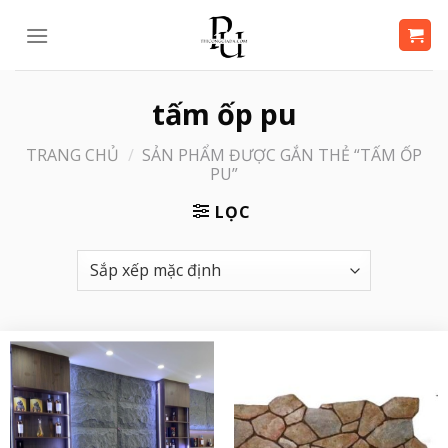
Bỏ
qua
nội
dung
tấm ốp pu
TRANG CHỦ
/
SẢN PHẨM ĐƯỢC GẮN THẺ “TẤM ỐP
PU”
LỌC