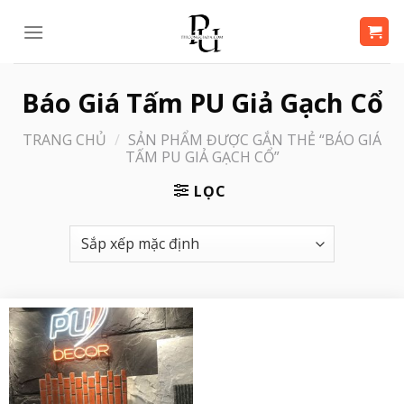
Bỏ
qua
nội
dung
Báo Giá Tấm PU Giả Gạch Cổ
TRANG CHỦ
/
SẢN PHẨM ĐƯỢC GẮN THẺ “BÁO GIÁ
TẤM PU GIẢ GẠCH CỔ”
LỌC